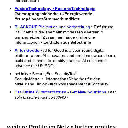
Infrastructure
FusionTechnology • FusionsTechnologie
#Versorgungssicherheit #Energiewende
#europäischesStromverbundNetz
BLACKOUT
Prävention und Vorbereitung
• Einführung
ins Thema & die Thematik mit dessen diversen &
umfangreichen Zusammenhänge • hilfreiche
Informationen •
Leitfäden zur Selbsthilfe
AI for Goods
•
AI for Good is a year-round digital
platform where AI innovators and problem owners learn,
build and connect to identify practical AI solutions to
advance the UN SDGs
beUnity • SecurityBus SecurityTaxi
SecurityMetro • InformationsSicherheit für den
Mittelstand #ISMS #Risikomanagement #Continuity
Das Online Wirtschaftsforum -
Get New Solutions
• hat
so'n bisschen was von XING •
weitere Profile im Netz • further profiles