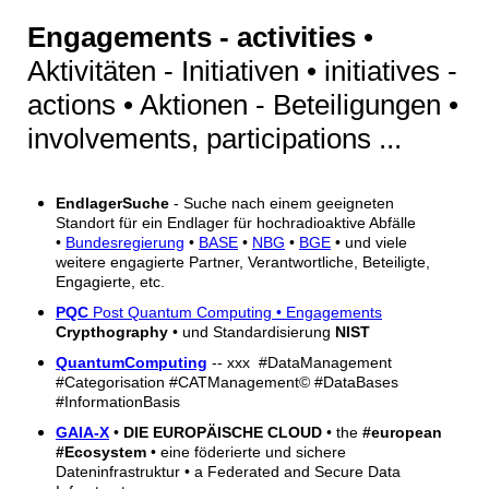
Engagements - activities
•
Aktivitäten - Initiativen • initiatives -
actions • Aktionen - Beteiligungen •
involvements, participations ...
EndlagerSuche
- Suche nach einem geeigneten
Standort für ein Endlager für hochradioaktive Abfälle
•
Bundesregierung
•
BASE
•
NBG
•
BGE
• und viele
weitere engagierte Partner, Verantwortliche, Beteiligte,
Engagierte, etc.
PQC
Post Quantum Computing •
Engagements
Crypthography
• und Standardisierung
NIST
QuantumComputing
-- xxx #DataManagement
#Categorisation #CATManagement© #DataBases
#InformationBasis
GAIA-X
•
DIE EUROPÄISCHE CLOUD
• the
#european
#Ecosystem
• eine föderierte und sichere
Dateninfrastruktur • a Federated and Secure Data