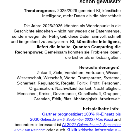
schon gewusst?
Trendprognose:
2025/2026 generiert KI, künstliche
Intelligenz, mehr Daten als die Menschheit
Die Jahre 2025/2026 könnten als Wendepunkt in die
Geschichte eingehen – nicht nur wegen der Datenmenge,
sondern wegen der Fähigkeit, diese Daten sinnvoll, schnell
und tiefgreifend zu analysieren.
KI, künstliche Intelligenz,
liefert die Inhalte, Quanten Computing die
Rechenpower.
Gemeinsam könnten sie Probleme lösen,
die bisher als unlösbar galten.
Herausforderungen:
Zukunft, Ziele, Verstehen, Vertrauen, Wissen,
Wissenschaft, Wirtschaft, Werte, Transparenz, Systeme,
Sicherheit, Regulatorik, Regeln, Politik, Profit, Personen,
Organisation, Nachvollziehbarkeit, Nachhaltigkeit,
Menschen, Kreise, Governance, Gesellschaft, Gruppen,
Gremien, Ethik, Bias, Abhängigkeit, Arbeitswelt
beispielhafte Info:
Gartner prognostiziert 100% KI-Einsatz bis
2030
und
Golem.de
am 9. September 2025 / Mike Faust
besonders interessant ist
AI 2027
Golem.de am 2. September
oder auch
KI killt kritische Infrastruktur –
2025 / Tim Reinboth