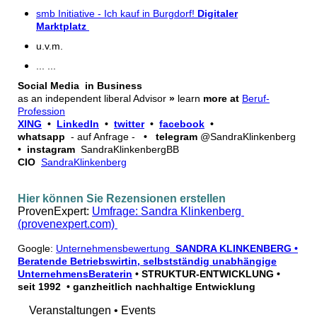
smb Initiative - Ich kauf in Burgdorf!
Digitaler
Marktplatz
u.v.m.
... ...
Social Media in Business
as an independent liberal Advisor
»
learn
more at
Beruf-
Profession
XING
•
LinkedIn
•
twitter
•
facebook
•
whatsapp
- auf Anfrage -
• telegram
@SandraKlinkenberg
• instagram
SandraKlinkenbergBB
CIO
SandraKlinkenberg
Hier können Sie Rezensionen erstellen
ProvenExpert:
Umfrage: Sandra Klinkenberg
(provenexpert.com)
Google:
Unternehmensbewertung
SANDRA KLINKENBERG •
Beratende Betriebswirtin, selbstständig unabhängige
UnternehmensBeraterin
• STRUKTUR-ENTWICKLUNG •
seit 1992 • ganzheitlich nachhaltige Entwicklung
Veranstaltungen • Events