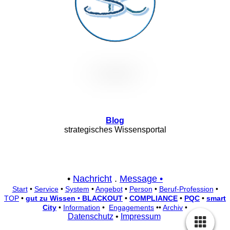
Blog
strategisches Wissensportal
•
Nachricht
.
Message •
Start
•
Service
•
System
•
Angebot
•
Person
•
Beruf-Profession
•
TOP
•
gut zu Wissen • BLACKOUT
•
COMPLIANCE
•
PQC
•
smart
City
•
Information
•
Engagements
••
Archiv
•
Datenschutz
•
Impressum