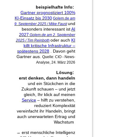
beispielhafte Info:
Gartner prognostiziert 100%
KI-Einsatz bis 2030
Golem.de
am
und
9. September 2025 / Mike Faust
besonders interessant ist
AI
2027
Golem.de am 2. September
oder auch
KI
2025 / Tim Reinboth
killt kritische Infrastruktur –
spätestens 2028
. Davon geht
Gartner aus.
Quelle: CIO - News-
Analyse, 24. März 2026
Lösung:
erst denken, dann handeln
und ein Stückchen in die
Zukunft schauen ‒ und jetzt
gleich, Ihr klick auf meinen
Service
‒ hilft zu verstehen,
reduziert Komplexität
vereinfacht ihr Handeln, bringt
auch unerwarteten Ertrag und
Wachstum
→
erst menschliche Intelligenz