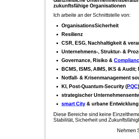
Ganzheitliche Unternehmensberatun
zukunftsfähige Organisationen
Ich arbeite an der Schnittstelle von:
OrganisationsSicherheit
Resilienz
CSR, ESG, Nachhaltigkeit & ver
Unternehmens‑, Struktur‑ & Pro
Governance, Risiko &
Complian
BCMS, ISMS, AIMS, IKS & Audit
Notfall‑ & Krisenmanagement so
KI, Post‑Quantum‑Security (
PQC
strategischer Unternehmensentw
smart City
& urbane Entwicklung, 
Diese Bereiche sind keine Einzeltheme
Stabilität, Sicherheit und Zukunftsfähig
Nehmen Si