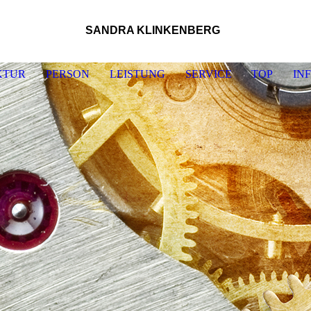
SANDRA KLINKENBERG
KTUR
PERSON
LEISTUNG
SERVICE
TOP
IN