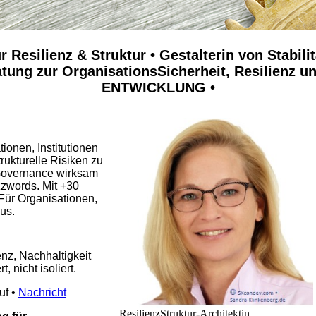
ür Resilienz & Struktur • Gestalterin von Stabilit
tung zur OrganisationsSicherheit, Resilienz
ENTWICKLUNG
•
ionen, Institutionen
strukturelle Risiken zu
Governance wirksam
zzwords. Mit +30
Für Organisationen,
us.
enz, Nachhaltigkeit
, nicht isoliert.
uf •
Nachricht
ResilienzStruktur-Architektin