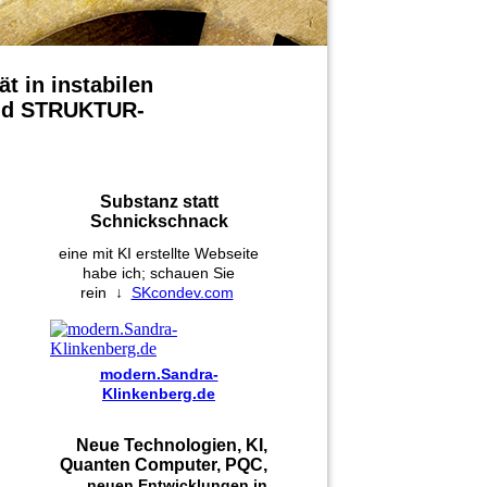
ät in instabilen
 und STRUKTUR-
Substanz statt
Schnickschnack
eine mit KI erstellte Webseite
habe ich; schauen Sie
rein
↓
SKcondev.com
modern.Sandra-
Klinkenberg.de
Neue Technologien, KI,
Quanten Computer, PQC,
...
neuen Entwicklungen in