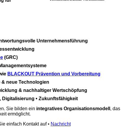
g für
antwortungsvolle Unternehmensführung
zessentwicklung
ce
(GRC)
; Managementsysteme
wie
BLACKOUT Prävention und Vorbereitung
) & neue Technologien
icklung & nachhaltiger Wertschöpfung
Digitalisierung • Zukunftsfähigkeit
n. Sie bilden ein
integratives Organisationsmodell
, das
keit ermöglicht.
e einfach Kontakt auf •
Nachricht